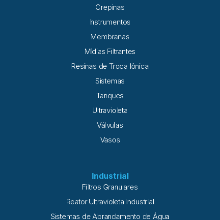
Crepinas
suspensos, que se sedimentam – este processo chama-se
oxidação. Num primeiro momento o ferro se torna branco,
Instrumentos
depois amarelo, e por fim vermelho amarronzado. O
Membranas
manganês, por sua vez, forma um resíduo
Mídias Filtrantes
Resinas de Troca Iônica
Sistemas
Tanques
Ultravioleta
Válvulas
Vasos
Industrial
Filtros Granulares
Reator Ultravioleta Industrial
Sistemas de Abrandamento de Água