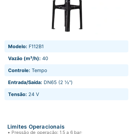
Modelo:
F112B1
Vazão (m³/h):
40
Controle:
Tempo
Entrada/Saída:
DN65 (2 ½")
Tensão:
24 V
Limites Operacionais
• Pressão de operação: 1,5 a 6 bar;