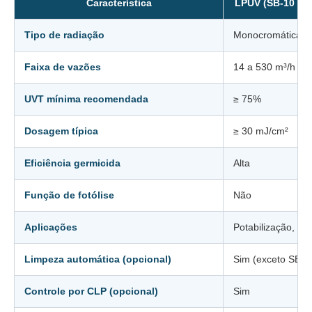
Característica
LPUV (SB-10 / S
Tipo de radiação
Monocromática (
Faixa de vazões
14 a 530 m³/h
UVT mínima recomendada
≥ 75%
Dosagem típica
≥ 30 mJ/cm²
Eficiência germicida
Alta
Função de fotólise
Não
Aplicações
Potabilização, pr
Limpeza automática (opcional)
Sim (exceto SB-1
Controle por CLP (opcional)
Sim