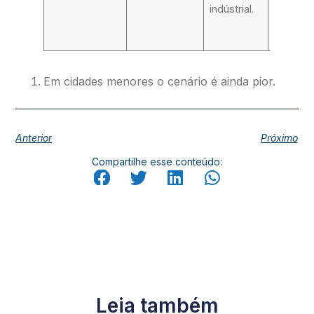
indústrial.
para po
clora
água.
Em cidades menores o cenário é ainda pior.
Anterior
Próximo
Compartilhe esse conteúdo:
Leia também