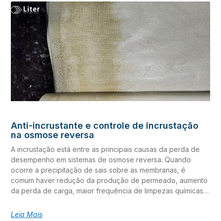
Anti-incrustante e controle de incrustação
na osmose reversa
A incrustação está entre as principais causas da perda de
desempenho em sistemas de osmose reversa. Quando
ocorre a precipitação de sais sobre as membranas, é
comum haver redução da produção de permeado, aumento
da perda de carga, maior frequência de limpezas químicas e
elevação dos custos operacionais. O anti-incrustante em
sistemas de osmose reversa é uma ferramenta fundamental
Leia Mais