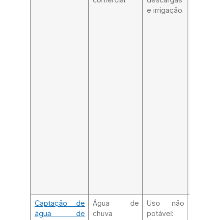
e irrigação.
remoç
matéria
orgân
outros
contami
presen
menor
quanti
cloração
Captação de
Água de
Uso não
Uso
água de
chuva
potável:
potável: