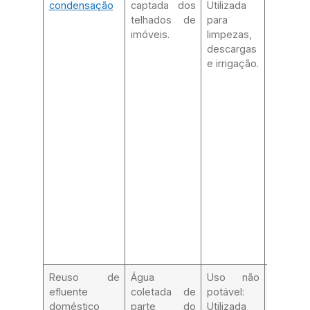
condensação
captada dos
Utilizada
Cisterna
telhados de
para
adequad
imóveis.
limpezas,
remoç
descargas
materiai
e irrigação.
particul
maio
clora
água.
Reuso de
Água
Uso não
Cisterna
efluente
coletada de
potável:
adequad
doméstico
parte do
Utilizada
remoç