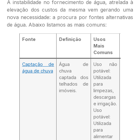
A instabilidade no fornecimento de água, atrelada à
elevação dos custos da mesma vem gerando uma
nova necessidade: a procura por fontes alternativas
de água. Abaixo listamos as mais comuns:
Fonte
Definição
Usos
Requisi
Mais
Comuns
Captação de
Água de
Uso não
Uso
água de chuva
chuva
potável:
potável:
captada dos
Utilizada
Cisterna
telhados de
para
adequad
imóveis.
limpezas,
remoç
descargas
materiai
e irrigação.
particul
Uso
maio
potável:
clora
Utilizada
água.
para
Uso po
alimentar
Cisterna