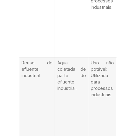
processos
matéria
industriais.
orgân
outros
contami
presen
menor
quanti
cloração
Reuso de
Água
Uso não
Efluen
efluente
coletada de
potável:
ser
industrial
parte do
Utilizada
previam
efluente
para
anali
industrial.
processos
posteri
industriais.
trata
escala pi