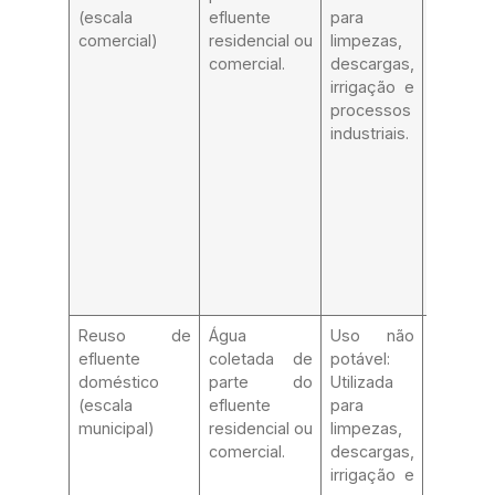
(escala
efluente
para
materiai
comercial)
residencial ou
limpezas,
particul
comercial.
descargas,
maiores
irrigação e
remoç
processos
matéria
industriais.
orgân
outros
contami
presen
menor
quanti
cloração
Reuso de
Água
Uso não
Cisterna
efluente
coletada de
potável:
adequad
doméstico
parte do
Utilizada
remoç
(escala
efluente
para
materiai
municipal)
residencial ou
limpezas,
particul
comercial.
descargas,
maiores
irrigação e
remoç