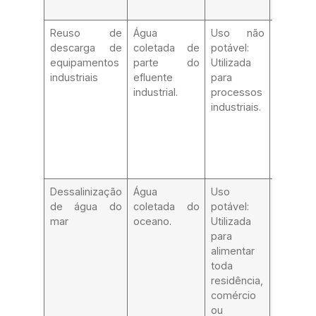
Reuso de
Água
Uso não
Efluen
descarga de
coletada de
potável:
ser
equipamentos
parte do
Utilizada
previam
industriais
efluente
para
anali
industrial.
processos
posteri
industriais.
trata
escala pi
Dessalinização
Água
Uso
Uso
de água do
coletada do
potável:
potável:
mar
oceano.
Utilizada
Cisterna
para
adequad
alimentar
remoç
toda
materiai
residência,
particul
comércio
maior
ou
óleos e