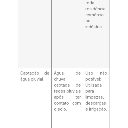
toda
adequad
residência,
desca
comércio
primeir
ou
remoç
indústrial.
COVs, 
de
contami
microbio
clora
análises
frequent
Captação de
Água de
Uso não
Cisterna
água pluvial
chuva
potável:
adequad
captada de
Utilizada
remoç
redes pluviais
para
materiai
após ter
limpezas,
particul
contato com
descargas
maiores
o solo.
e irrigação.
remoç
óle
clora
água.