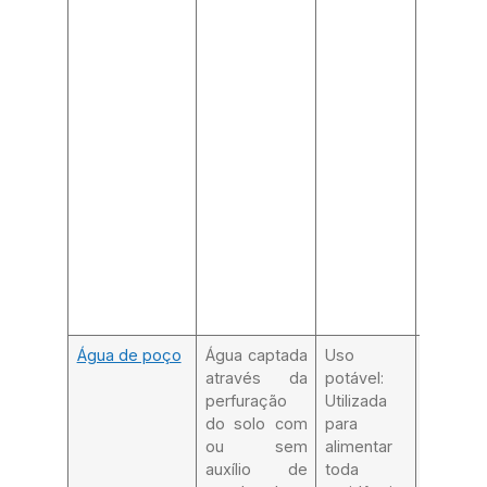
Água de poço
Água captada
Uso
Autoriz
através da
potável:
órgão a
perfuração
Utilizada
local, 
do solo com
para
para d
ou sem
alimentar
possíve
auxílio de
toda
contami