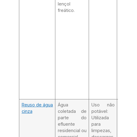
lençol
água.
freático.
Reuso de água
Água
Uso não
Cisterna
cinza
coletada de
potável:
adequad
parte do
Utilizada
remoç
efluente
para
materiai
residencial ou
limpezas,
particul
comercial.
descargas
maiores