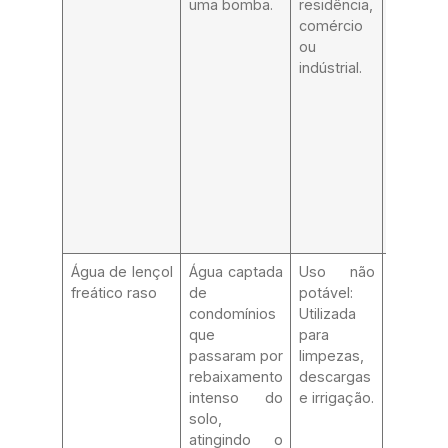
uma bomba.
residência,
e clor
comércio
água.
ou
indústrial.
Água de lençol
Água captada
Uso não
Cisterna
freático raso
de
potável:
adequad
condomínios
Utilizada
remoç
que
para
materiai
passaram por
limpezas,
particul
rebaixamento
descargas
maiores
intenso do
e irrigação.
remoç
solo,
óle
atingindo o
clora