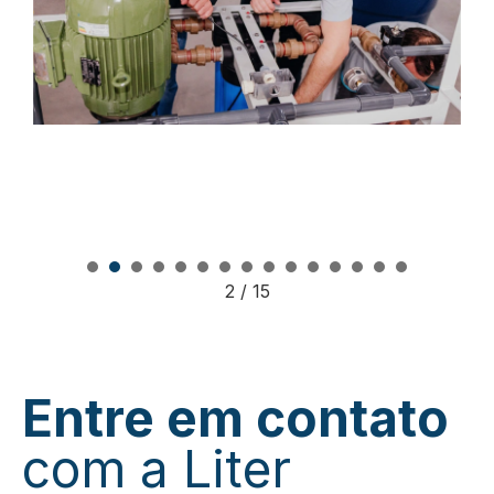
1
2
3
4
5
6
7
8
9
10
1
2
/
15
Entre em contato
com a Liter