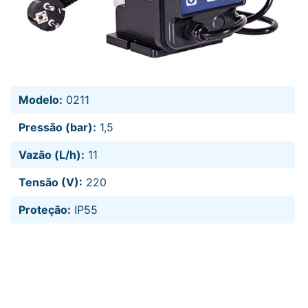
Modelo:
0211
Pressão (bar):
1,5
Vazão (L/h):
11
Tensão (V):
220
Proteção:
IP55