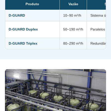
Produto
Vazão
Sis
D-GUARD
10–90 m³/h
Sistema únic
D-GUARD Duplex
50–190 m³/h
Paralelos
D-GUARD Triplex
80–290 m³/h
Redundância