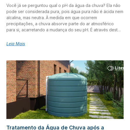
Você já se perguntou qual o pH da água da chuva? Ela não
pode ser considerada pura, pois água pura não é ácida nem
alcalina, mas neutra. À medida em que ocorrem
precipitações, a chuva absorve parte do ar atmosférico
para si, acarretando a mudança do seu pH. É através deste
parâmetro que determinamos se a água é ácida, básica ou
neutra. A acidez ou alcalinidade da água é medida em uma
Leia Mais
escala que vai de zero a 14. A escala usada é uma medida
do potencial Hidrogeniônico, também conhecido como pH.
Quando o pH de determinada substância é maior do que
sete, ela é considerada uma substância alcalina, ou básica.
Se o pH for menor do que sete, a substância é considerada
ácida. Porém, se o pH for igual a sete, então a substância é
neutra.[/vc_column_text][vc_row_inner][vc_column_inner
width=”2/3″][vc_column_text css_animation=”right-to-left”]
Mas afinal, qual o pH da água da chuva? A água da chuva é
um grande lavador de gases, absorvendo para si parte de
tudo o que entra em contato com ela. Parte do que ela
absorve é o CO2 (Dióxido de Carbono), que entrará em
equilíbrio na água com o H2CO3 (Ácido Carbônico), que é
Tratamento da Água de Chuva após a
um ácido fraco, com o