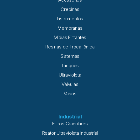
empreendimentos pode facilmente ser aplicada nas cidades
Crepinas
e em áreas rurais. Basta coletá-la, através do uso de calhas
e cisternas e realizar posterior tratamento desta
Instrumentos
Membranas
Mídias Filtrantes
Resinas de Troca Iônica
Sistemas
Tanques
Ultravioleta
Válvulas
Vasos
Industrial
Filtros Granulares
Reator Ultravioleta Industrial