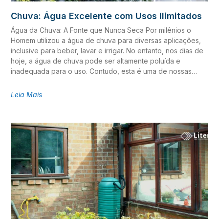
importância do uso de filtro de carvão ativado no tratamento
Chuva: Água Excelente com Usos Ilimitados
de água de chuva. Riscos à Saúde Para ser própria para o
consumo humano, a água de
Água da Chuva: A Fonte que Nunca Seca Por milênios o
Homem utilizou a água de chuva para diversas aplicações,
inclusive para beber, lavar e irrigar. No entanto, nos dias de
hoje, a água de chuva pode ser altamente poluída e
inadequada para o uso. Contudo, esta é uma de nossas
fontes mais puras de água e com o correto tratamento ela
pode nos servir às mais variadas aplicações. Quando a
Leia Mais
chuva cai sobre uma avenida ou um telhado de residência,
ela se torna contaminada por tudo que toca. Mas antes de
tocar uma superfície, a água de chuva é relativamente pura.
Comparada com água de poço, que normalmente possui
elevadas concentrações de sais, a ela é mais limpa e mais
fácil de purificar. E diferentemente da água de lagos e rios,
a água de chuva não contém fármacos (micropoluentes),
minerais e outros poluentes. Nós bebemos, damos
descarga, tomamos banho e irrigamos com águas
subterrâneas e de superfície. Porém, podemos fazer o
mesmo com a água de chuva. A aplicação que desejamos
ter com este tipo de água determina o tipo de tratamento