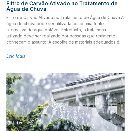
Filtro de Carvão Ativado no Tratamento de
do fabricante. Adsorção Compostos orgânicos presentes na
Água de Chuva
água são removidos através da adsorção, que normalmente
é realizada através do uso de carvão
Filtro de Carvão Ativado no Tratamento de Água de Chuva A
água de chuva pode ser utilizada como uma fonte
alternativa de água potável. Entretanto, o tratamento
utilizado deve ser realizado por pessoas que realmente
conheçam o assunto. A escolha de materiais adequados é
fundamental para obter água de acordo com as exigências
do Ministério da Saúde. O filtro de carvão ativado no
Leia Mais
tratamento de água de chuva é uma opção relativamente
barata é útil, por exemplo. As impurezas mais comuns e
visíveis em água de chuva são detritos, como folhas, galhos
e poeiras acumuladas sobre telhados. Essas impurezas são
removidas facilmente com gradeamento e simples filtração.
Filtros de cartuchos de polipropileno ou filtros de mídias
como areia, zeólitas ou quartzos são os métodos mais
comuns. Porém, ao cogitar o uso desta água para fins mais
nobres, deve-se olhar com mais atenção para as suas
características. A chuva funciona como um grande lavador
de gases, absorvendo um pouco de tudo que está presente
na atmosfera e nas superfícies por onde passa. Aí entra a