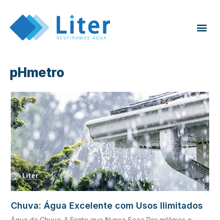
pHmetro
Chuva: Água Excelente com Usos Ilimitados
Água da Chuva: A Fonte que Nunca Seca Por milênios o