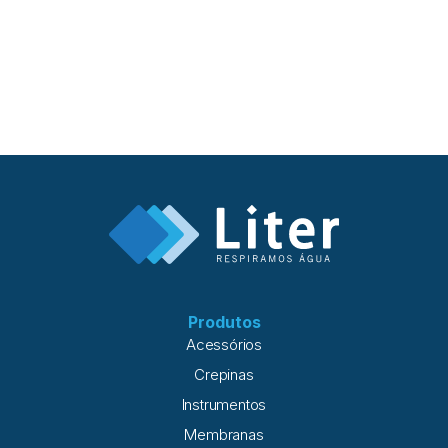
queda de vazão em sistemas de osmose reversa, qualidade
do permeado e histórico de operação fornecem
informações essenciais para determinar quando fazer
limpeza química e quando outras ações podem ser mais
adequadas. Neste artigo, você vai conhecer os principais
critérios de limpeza química em sistemas de osmose
reversa, entender como evitar desperdício em limpeza
química de membranas e descobrir como uma avaliação
técnica adequada contribui para a recuperação de
desempenho, reduzindo custos e aumentando a
confiabilidade da operação. O que a limpeza química
resolve (e o que ela não resolve) A limpeza química em
sistemas de osmose reversa é indicada quando a perda de
desempenho está relacionada à formação
Produtos
Acessórios
Crepinas
Instrumentos
Membranas