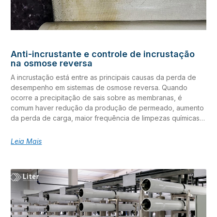
Anti-incrustante e controle de incrustação
na osmose reversa
A incrustação está entre as principais causas da perda de
desempenho em sistemas de osmose reversa. Quando
ocorre a precipitação de sais sobre as membranas, é
comum haver redução da produção de permeado, aumento
da perda de carga, maior frequência de limpezas químicas e
elevação dos custos operacionais. O anti-incrustante em
sistemas de osmose reversa é uma ferramenta fundamental
Leia Mais
para o controle de incrustação, contribuindo para reduzir o
risco de precipitação de sais e manter a estabilidade da
operação. No entanto, seu desempenho depende de uma
estratégia integrada, que considere a qualidade da água de
alimentação, a dosagem correta, o controle do pH, o
monitoramento contínuo e a recuperação do sistema. Neste
artigo, você vai entender como o anti-incrustante atua, quais