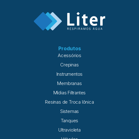
técnica adequada contribui para a recuperação de
desempenho, reduzindo custos e aumentando a
confiabilidade da operação. O que a limpeza química
resolve (e o que ela não resolve) A limpeza química em
sistemas de osmose reversa é indicada quando a perda de
desempenho está relacionada à formação
Produtos
Acessórios
Crepinas
Instrumentos
Membranas
Mídias Filtrantes
Resinas de Troca Iônica
Sistemas
Tanques
Ultravioleta