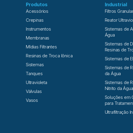
Produtos
Industrial
Acessórios
Filtros Granula
Crepinas
Reator Ultravio
Instrumentos
Sistemas de 
Água
Membranas
Sistemas de D
Mídias Filtrantes
Resinas de Tr
Resinas de Troca Iônica
Sistemas de E
Sistemas
Sistemas de 
Tanques
da Água
Ultravioleta
Sistemas de R
Nitrito da Águ
Válvulas
Soluções em 
Vasos
para Tratame
Ultrafiltração I