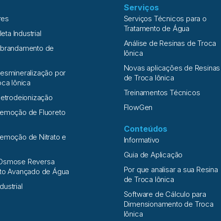
Serviços
res
Serviços Técnicos para o
Tratamento de Água
leta Industrial
Análise de Resinas de Troca
Abrandamento de
Iônica
Novas aplicações de Resinas
esmineralização por
de Troca Iônica
oca Iônica
Treinamentos Técnicos
letrodeionização
FlowGen
Remoção de Fluoreto
Conteúdos
emoção de Nitrato e
Informativo
a
Guia de Aplicação
Osmose Reversa
Por que analisar a sua Resina
nto Avançado de Água
de Troca Iônica
ndustrial
Software de Cálculo para
Dimensionamento de Troca
Iônica