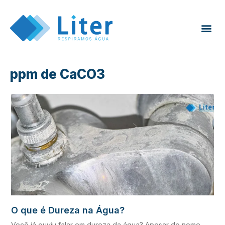
ppm de CaCO3
O que é Dureza na Água?
Você já ouviu falar em dureza da água? Apesar do nome,