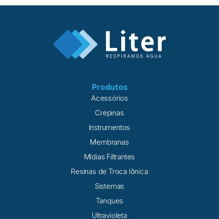
química de membranas e descobrir como uma avaliação
técnica adequada contribui para a recuperação de
desempenho, reduzindo custos e aumentando a
confiabilidade da operação. O que a limpeza química
resolve (e o que ela não resolve) A limpeza química em
sistemas de osmose reversa é indicada quando a perda de
desempenho está relacionada à formação
Produtos
Acessórios
Crepinas
Instrumentos
Membranas
Mídias Filtrantes
Resinas de Troca Iônica
Sistemas
Tanques
Ultravioleta