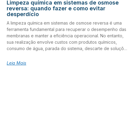
Limpeza química em sistemas de osmose
precipitação de compostos menos solúveis, favorecendo a
reversa: quando fazer e como evitar
incrustação por carbonato, sulfato e sílica
desperdício
A limpeza química em sistemas de osmose reversa é uma
ferramenta fundamental para recuperar o desempenho das
membranas e manter a eficiência operacional. No entanto,
sua realização envolve custos com produtos químicos,
consumo de água, parada do sistema, descarte de soluções
e, quando realizada sem necessidade ou de forma
inadequada, pode reduzir a vida útil das membranas. Por
Leia Mais
isso, a decisão não deve ser baseada apenas na
percepção de perda de desempenho, mas na análise de
indicadores operacionais capazes de identificar a origem
do problema. Parâmetros como diferencial de pressão e
queda de vazão em sistemas de osmose reversa, qualidade
do permeado e histórico de operação fornecem
informações essenciais para determinar quando fazer
limpeza química e quando outras ações podem ser mais
adequadas. Neste artigo, você vai conhecer os principais
critérios de limpeza química em sistemas de osmose
reversa, entender como evitar desperdício em limpeza