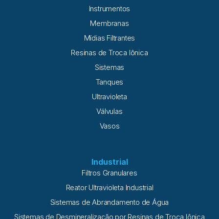
apresentaram reações hemolíticas compatíveis a sintomas
Instrumentos
de intoxicação por cloro e cloramina em água. A água
Membranas
Mídias Filtrantes
Resinas de Troca Iônica
Sistemas
Tanques
Ultravioleta
Válvulas
Vasos
Industrial
Filtros Granulares
Reator Ultravioleta Industrial
Sistemas de Abrandamento de Água
Sistemas de Desmineralização por Resinas de Troca Iônica