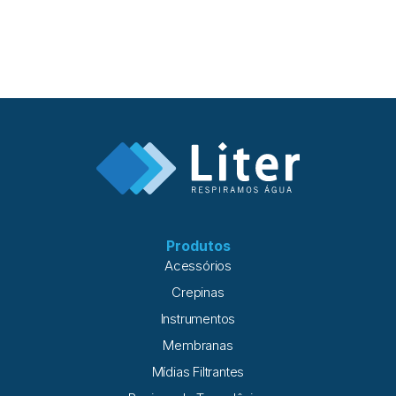
informações essenciais para determinar quando fazer
limpeza química e quando outras ações podem ser mais
adequadas. Neste artigo, você vai conhecer os principais
critérios de limpeza química em sistemas de osmose
reversa, entender como evitar desperdício em limpeza
química de membranas e descobrir como uma avaliação
técnica adequada contribui para a recuperação de
desempenho, reduzindo custos e aumentando a
confiabilidade da operação. O que a limpeza química
resolve (e o que ela não resolve) A limpeza química em
sistemas de osmose reversa é indicada quando a perda de
desempenho está relacionada à formação
Produtos
Acessórios
Crepinas
Instrumentos
Membranas
Mídias Filtrantes