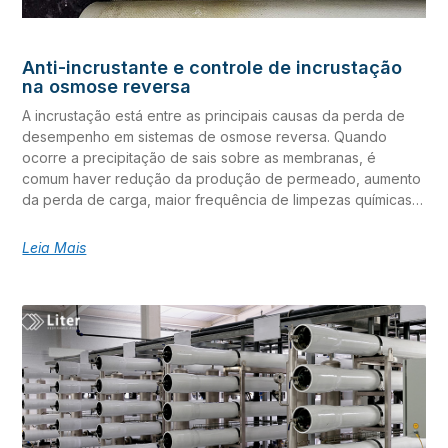
Anti-incrustante e controle de incrustação
na osmose reversa
A incrustação está entre as principais causas da perda de
desempenho em sistemas de osmose reversa. Quando
ocorre a precipitação de sais sobre as membranas, é
comum haver redução da produção de permeado, aumento
da perda de carga, maior frequência de limpezas químicas e
elevação dos custos operacionais. O anti-incrustante em
sistemas de osmose reversa é uma ferramenta fundamental
Leia Mais
para o controle de incrustação, contribuindo para reduzir o
risco de precipitação de sais e manter a estabilidade da
operação. No entanto, seu desempenho depende de uma
estratégia integrada, que considere a qualidade da água de
alimentação, a dosagem correta, o controle do pH, o
monitoramento contínuo e a recuperação do sistema. Neste
artigo, você vai entender como o anti-incrustante atua, quais
fatores influenciam sua eficiência e por que a prevenção da
incrustação depende de uma operação bem ajustada, e não