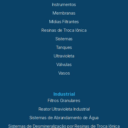
água são removidos através da adsorção, que normalmente
Instrumentos
é realizada através do uso de carvão
Membranas
Mídias Filtrantes
Resinas de Troca Iônica
Sistemas
Tanques
Ultravioleta
Válvulas
Vasos
Industrial
Filtros Granulares
Reator Ultravioleta Industrial
Sistemas de Abrandamento de Água
Sistemas de Desmineralização por Resinas de Troca Iônica