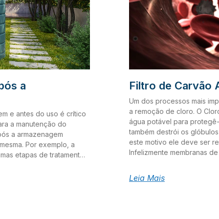
pós a
Filtro de Carvão 
Um dos processos mais impo
a remoção de cloro. O Cloro
 e antes do uso é crítico
água potável para protegê-
ara a manutenção do
também destrói os glóbulos
 após a armazenagem
este motivo ele deve ser re
 mesma. Por exemplo, a
Infelizmente membranas de
smas etapas de tratamento
verdade, elas sofrem ataq
amos um sistema com
contato com o cloro, assim
equado à água. Abaixo
Leia Mais
utilizada em procedimentos
ra o tratamento da água de
carvão ativado possui elev
semelhante ao peneiramento,
orgânicos, além de remove
os níveis de filtração e
propício para proliferação 
partícula removida. Por