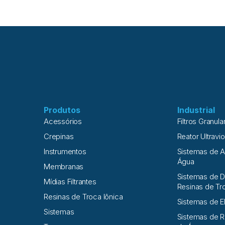
exemplo, um filtro de 5 µm de polipropileno bloque
seja de 5 µm ou maior (1 µm = 10-6 m). Os filtros 
microrganismos, sedimentos, metais e matéria orgâ
que estes filtros sejam monitorados e trocados pe
com a especificação do fabricante. Adsorção Com
na água são removidos através da adsorção, que 
através do uso de carvão
Produtos
Industrial
Acessórios
Filtros Granula
Crepinas
Reator Ultravio
Instrumentos
Sistemas de 
Água
Membranas
Sistemas de D
Mídias Filtrantes
Resinas de Tr
Resinas de Troca Iônica
Sistemas de E
Sistemas
Sistemas de 