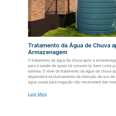
Tratamento da Água de Chuva a
Armazenagem
O tratamento da água de chuva após a armazenagem
para a saúde de quem irá consumi-la, bem como p
sistema. O nível do tratamento da água de chuva
dependerá exclusivamente da intenção de uso da
água usada para irrigação não necessitará das me
da água para beber. Em qualquer caso, recomend
múltiplas barreiras para garantir um tratamento ad
Leia Mais
listamos alguns diferentes métodos disponíveis pa
chuva. Filtração A filtração é um processo físico 
porém trabalha com partículas menores. Existem vári
eles são mensurados de acordo com o tamanho da 