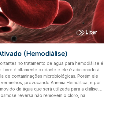
Ativado (Hemodiálise)
rtantes no tratamento de água para hemodiálise é
 Livre é altamente oxidante e ele é adicionado à
la de contaminações microbiológicas. Porém ele
 vermelhos, provocando Anemia Hemolítica, e por
movido da água que será utilizada para a diálise.
 osmose reversa não removem o cloro, na
ues químicos e são degradadas ao entrarem em
, o carvão ativado é uma tecnologia amplamente
 de tratamento de água para este fim. Como o
ada capacidade de atrair para si compostos
r o Cloro da água, este acaba sendo um meio
de microrganismos nocivos ao paciente de diálise.