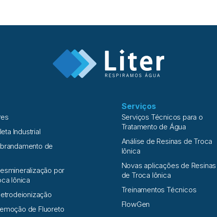
Ainda que a membrana de os
ia partículas cujo tamanho
para estes tipos de contami
podem remover
cedo ou tarde o sistema in
nica da água. É importante
Em meados de 2000, pacien
riodicamente, de acordo
reações hemolíticas compatí
postos orgânicos presentes
cloramina em água. A água
normalmente é realizada
Serviços
res
Serviços Técnicos para o
Tratamento de Água
leta Industrial
Análise de Resinas de Troca
Abrandamento de
Iônica
Novas aplicações de Resinas
esmineralização por
de Troca Iônica
oca Iônica
Treinamentos Técnicos
letrodeionização
FlowGen
Remoção de Fluoreto