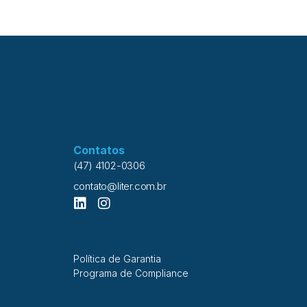
mose reversa seja uma excelente barreira física
nantes, é importante que eles sejam evitados, pois
teiro poderá ser contaminado. Reação Hemolítica
tes de um Hospital de Minas Gerais apresentaram
veis a sintomas de intoxicação por cloro e
Contatos
(47) 4102-0306
contato@liter.com.br
Política de Garantia
Programa de Compliance