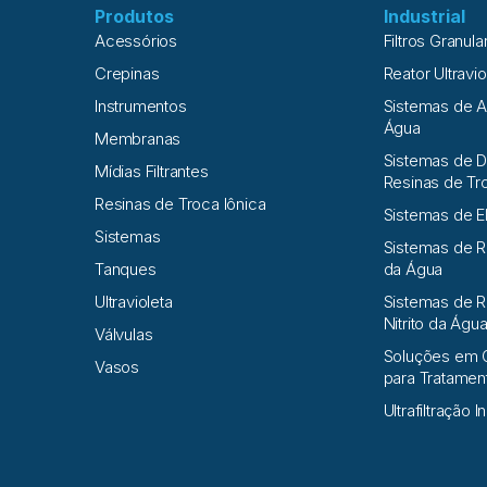
Produtos
Industrial
Acessórios
Filtros Granula
Crepinas
Reator Ultravio
Instrumentos
Sistemas de 
Água
Membranas
Sistemas de D
Mídias Filtrantes
Resinas de Tr
Resinas de Troca Iônica
Sistemas de E
Sistemas
Sistemas de 
Tanques
da Água
Ultravioleta
Sistemas de R
Nitrito da Águ
Válvulas
Soluções em 
Vasos
para Tratame
Ultrafiltração I