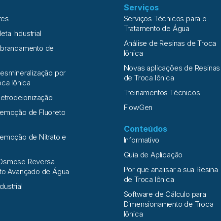
Serviços
res
Serviços Técnicos para o
Tratamento de Água
leta Industrial
Análise de Resinas de Troca
Abrandamento de
Iônica
Novas aplicações de Resinas
esmineralização por
de Troca Iônica
oca Iônica
Treinamentos Técnicos
letrodeionização
FlowGen
Remoção de Fluoreto
Conteúdos
emoção de Nitrato e
Informativo
a
Guia de Aplicação
Osmose Reversa
Por que analisar a sua Resina
nto Avançado de Água
de Troca Iônica
ndustrial
Software de Cálculo para
Dimensionamento de Troca
Iônica