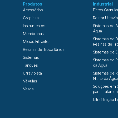
Produtos
Industrial
Acessórios
Filtros Granula
Crepinas
Reator Ultravio
Instrumentos
Sistemas de 
Água
Membranas
Sistemas de D
Mídias Filtrantes
Resinas de Tr
Resinas de Troca Iônica
Sistemas de E
Sistemas
Sistemas de 
Tanques
da Água
Ultravioleta
Sistemas de R
Nitrito da Águ
Válvulas
Soluções em 
Vasos
para Tratame
Ultrafiltração I