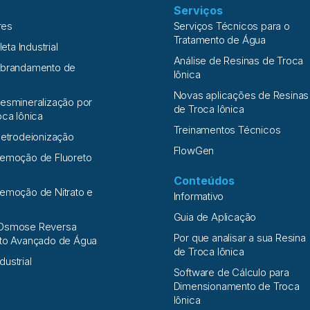
Serviços
res
Serviços Técnicos para o
Tratamento de Água
leta Industrial
Análise de Resinas de Troca
Abrandamento de
Iônica
Novas aplicações de Resinas
esmineralização por
de Troca Iônica
oca Iônica
Treinamentos Técnicos
letrodeionização
FlowGen
Remoção de Fluoreto
Conteúdos
emoção de Nitrato e
Informativo
a
Guia de Aplicação
Osmose Reversa
Por que analisar a sua Resina
nto Avançado de Água
de Troca Iônica
ndustrial
Software de Cálculo para
Dimensionamento de Troca
Iônica