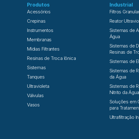
Produtos
Industrial
Acessórios
Filtros Granula
Crepinas
Reator Ultravio
Instrumentos
Sistemas de 
Água
Membranas
Sistemas de D
Mídias Filtrantes
Resinas de Tr
Resinas de Troca Iônica
Sistemas de E
Sistemas
Sistemas de 
Tanques
da Água
Ultravioleta
Sistemas de R
Nitrito da Águ
Válvulas
Soluções em 
Vasos
para Tratame
Ultrafiltração I