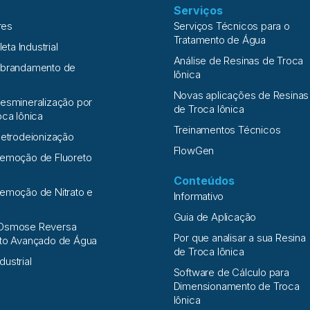
Serviços
res
Serviços Técnicos para o
Tratamento de Água
leta Industrial
Análise de Resinas de Troca
Abrandamento de
Iônica
Novas aplicações de Resinas
esmineralização por
de Troca Iônica
oca Iônica
Treinamentos Técnicos
letrodeionização
FlowGen
Remoção de Fluoreto
Conteúdos
emoção de Nitrato e
Informativo
a
Guia de Aplicação
Osmose Reversa
Por que analisar a sua Resina
nto Avançado de Água
de Troca Iônica
ndustrial
Software de Cálculo para
Dimensionamento de Troca
Iônica