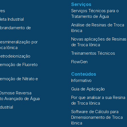
Serviços
res
Serviços Técnicos para o
Tratamento de Água
leta Industrial
Análise de Resinas de Troca
Abrandamento de
Iônica
Novas aplicações de Resinas
esmineralização por
de Troca Iônica
oca Iônica
Treinamentos Técnicos
letrodeionização
FlowGen
Remoção de Fluoreto
Conteúdos
emoção de Nitrato e
Informativo
a
Guia de Aplicação
Osmose Reversa
Por que analisar a sua Resina
nto Avançado de Água
de Troca Iônica
ndustrial
Software de Cálculo para
Dimensionamento de Troca
Iônica