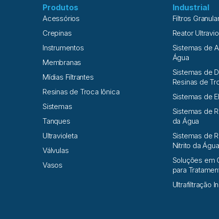
Produtos
Industrial
Acessórios
Filtros Granula
Crepinas
Reator Ultravio
Instrumentos
Sistemas de 
Água
Membranas
Sistemas de D
Mídias Filtrantes
Resinas de Tr
Resinas de Troca Iônica
Sistemas de E
Sistemas
Sistemas de 
Tanques
da Água
Ultravioleta
Sistemas de R
Nitrito da Águ
Válvulas
Soluções em 
Vasos
para Tratame
Ultrafiltração I