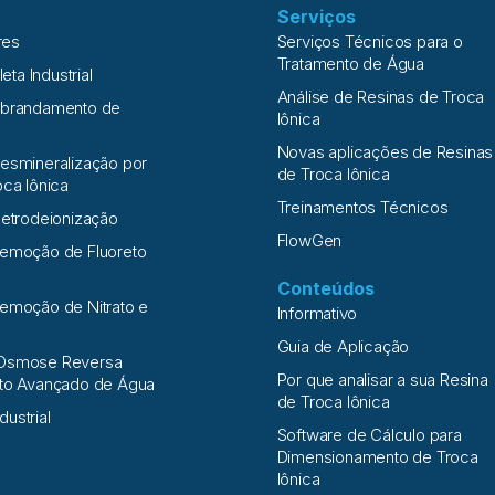
Serviços
res
Serviços Técnicos para o
Tratamento de Água
leta Industrial
Análise de Resinas de Troca
Abrandamento de
Iônica
Novas aplicações de Resinas
esmineralização por
de Troca Iônica
oca Iônica
Treinamentos Técnicos
letrodeionização
FlowGen
Remoção de Fluoreto
Conteúdos
emoção de Nitrato e
Informativo
a
Guia de Aplicação
Osmose Reversa
Por que analisar a sua Resina
nto Avançado de Água
de Troca Iônica
ndustrial
Software de Cálculo para
Dimensionamento de Troca
Iônica