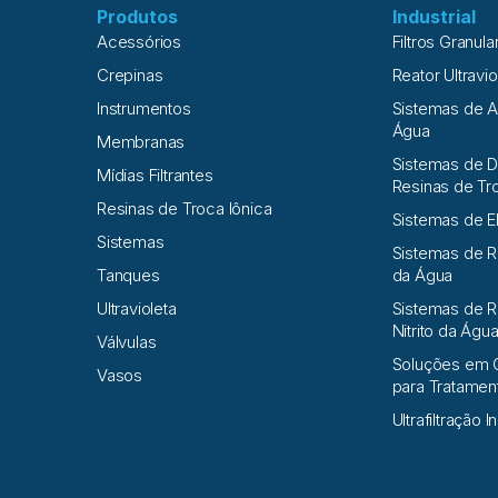
Produtos
Industrial
Acessórios
Filtros Granula
Crepinas
Reator Ultravio
Instrumentos
Sistemas de 
Água
Membranas
Sistemas de D
Mídias Filtrantes
Resinas de Tr
Resinas de Troca Iônica
Sistemas de E
Sistemas
Sistemas de 
Tanques
da Água
Ultravioleta
Sistemas de R
Nitrito da Águ
Válvulas
Soluções em 
Vasos
para Tratame
Ultrafiltração I