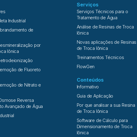
Serviços
res
Serviços Técnicos para o
Tratamento de Água
leta Industrial
Análise de Resinas de Troca
Abrandamento de
Iônica
Novas aplicações de Resinas
esmineralização por
de Troca Iônica
oca Iônica
Treinamentos Técnicos
letrodeionização
FlowGen
Remoção de Fluoreto
Conteúdos
emoção de Nitrato e
Informativo
a
Guia de Aplicação
Osmose Reversa
Por que analisar a sua Resina
nto Avançado de Água
de Troca Iônica
ndustrial
Software de Cálculo para
Dimensionamento de Troca
Iônica