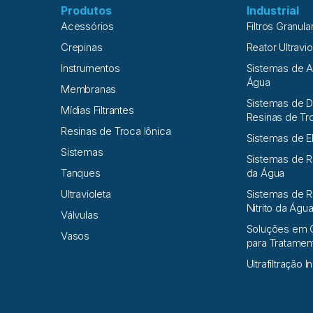
Produtos
Industrial
Acessórios
Filtros Granula
Crepinas
Reator Ultravio
Instrumentos
Sistemas de 
Água
Membranas
Sistemas de D
Mídias Filtrantes
Resinas de Tr
Resinas de Troca Iônica
Sistemas de E
Sistemas
Sistemas de 
Tanques
da Água
Ultravioleta
Sistemas de R
Nitrito da Águ
Válvulas
Soluções em 
Vasos
para Tratame
Ultrafiltração I