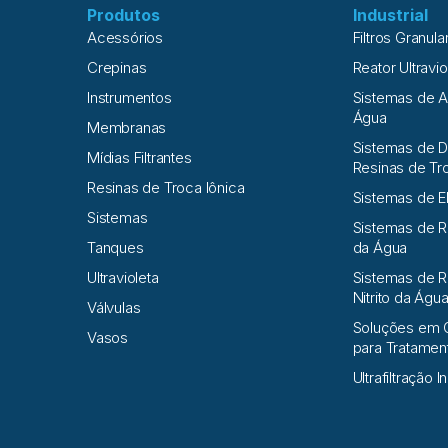
Produtos
Industrial
Acessórios
Filtros Granula
Crepinas
Reator Ultravio
Instrumentos
Sistemas de 
Água
Membranas
Sistemas de D
Mídias Filtrantes
Resinas de Tr
Resinas de Troca Iônica
Sistemas de E
Sistemas
Sistemas de 
Tanques
da Água
Ultravioleta
Sistemas de R
Nitrito da Águ
Válvulas
Soluções em 
Vasos
para Tratame
Ultrafiltração I