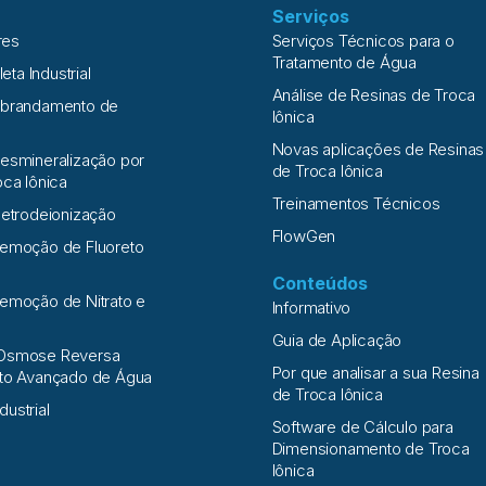
Serviços
res
Serviços Técnicos para o
Tratamento de Água
leta Industrial
Análise de Resinas de Troca
Abrandamento de
Iônica
Novas aplicações de Resinas
esmineralização por
de Troca Iônica
oca Iônica
Treinamentos Técnicos
letrodeionização
FlowGen
Remoção de Fluoreto
Conteúdos
emoção de Nitrato e
Informativo
a
Guia de Aplicação
Osmose Reversa
Por que analisar a sua Resina
nto Avançado de Água
de Troca Iônica
ndustrial
Software de Cálculo para
Dimensionamento de Troca
Iônica