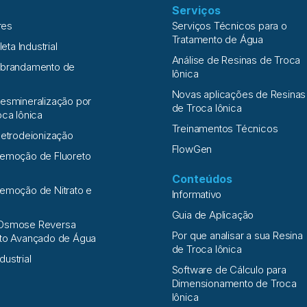
Serviços
res
Serviços Técnicos para o
Tratamento de Água
leta Industrial
Análise de Resinas de Troca
Abrandamento de
Iônica
Novas aplicações de Resinas
esmineralização por
de Troca Iônica
oca Iônica
Treinamentos Técnicos
letrodeionização
FlowGen
Remoção de Fluoreto
Conteúdos
emoção de Nitrato e
Informativo
a
Guia de Aplicação
Osmose Reversa
Por que analisar a sua Resina
nto Avançado de Água
de Troca Iônica
ndustrial
Software de Cálculo para
Dimensionamento de Troca
Iônica