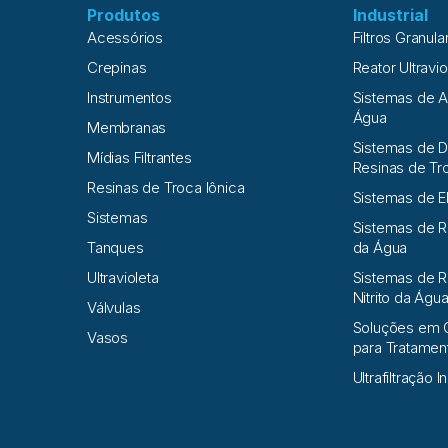
Produtos
Industrial
Acessórios
Filtros Granula
Crepinas
Reator Ultravio
Instrumentos
Sistemas de 
Água
Membranas
Sistemas de D
Mídias Filtrantes
Resinas de Tr
Resinas de Troca Iônica
Sistemas de E
Sistemas
Sistemas de 
Tanques
da Água
Ultravioleta
Sistemas de R
Nitrito da Águ
Válvulas
Soluções em 
Vasos
para Tratame
Ultrafiltração I