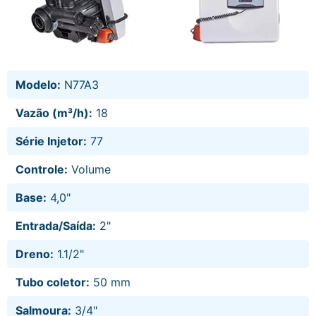
Modelo:
N77A3
Vazão (m³/h):
18
Série Injetor:
77
Controle:
Volume
Base:
4,0"
Entrada/Saída:
2"
Dreno:
1.1/2"
Tubo coletor:
50 mm
Salmoura:
3/4"