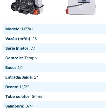
Modelo:
N77A1
Vazão (m³/h):
18
Série Injetor:
77
Controle:
Tempo
Base:
4,0"
Entrada/Saída:
2"
Dreno:
1.1/2"
Tubo coletor:
50 mm
Salmoura:
3/4"