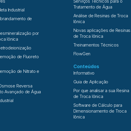
res
Serviços Técnicos para o
Tratamento de Água
leta Industrial
Análise de Resinas de Troca
Abrandamento de
Iônica
Novas aplicações de Resinas
esmineralização por
de Troca Iônica
oca Iônica
Treinamentos Técnicos
letrodeionização
FlowGen
Remoção de Fluoreto
Conteúdos
emoção de Nitrato e
Informativo
a
Guia de Aplicação
Osmose Reversa
Por que analisar a sua Resina
nto Avançado de Água
de Troca Iônica
ndustrial
Software de Cálculo para
Dimensionamento de Troca
Iônica