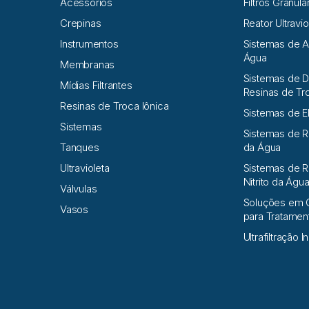
Acessórios
Filtros Granula
Crepinas
Reator Ultravio
Instrumentos
Sistemas de 
Água
Membranas
Sistemas de D
Mídias Filtrantes
Resinas de Tr
Resinas de Troca Iônica
Sistemas de E
Sistemas
Sistemas de 
Tanques
da Água
Ultravioleta
Sistemas de R
Nitrito da Águ
Válvulas
Soluções em 
Vasos
para Tratame
Ultrafiltração I