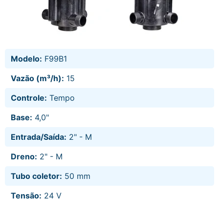
Modelo:
F99B1
Vazão (m³/h):
15
Controle:
Tempo
Base:
4,0"
Entrada/Saída:
2" - M
Dreno:
2" - M
Tubo coletor:
50 mm
Tensão:
24 V