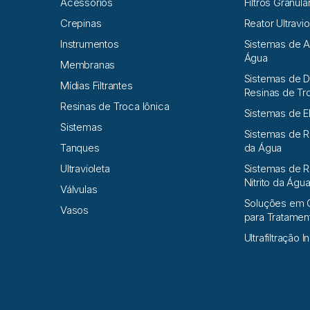
Acessórios
Filtros Granula
Crepinas
Reator Ultravio
Instrumentos
Sistemas de 
Água
Membranas
Sistemas de D
Mídias Filtrantes
Resinas de Tr
Resinas de Troca Iônica
Sistemas de E
Sistemas
Sistemas de 
Tanques
da Água
Ultravioleta
Sistemas de R
Nitrito da Águ
Válvulas
Soluções em 
Vasos
para Tratame
Ultrafiltração I