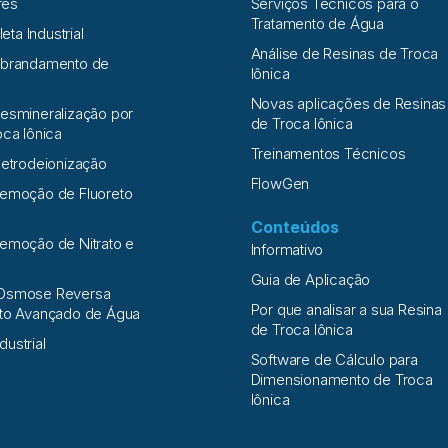
res
Serviços Técnicos para o
Tratamento de Água
leta Industrial
Análise de Resinas de Troca
Abrandamento de
Iônica
Novas aplicações de Resinas
esmineralização por
de Troca Iônica
oca Iônica
Treinamentos Técnicos
letrodeionização
FlowGen
Remoção de Fluoreto
Conteúdos
emoção de Nitrato e
Informativo
a
Guia de Aplicação
Osmose Reversa
Por que analisar a sua Resina
nto Avançado de Água
de Troca Iônica
ndustrial
Software de Cálculo para
Dimensionamento de Troca
Iônica