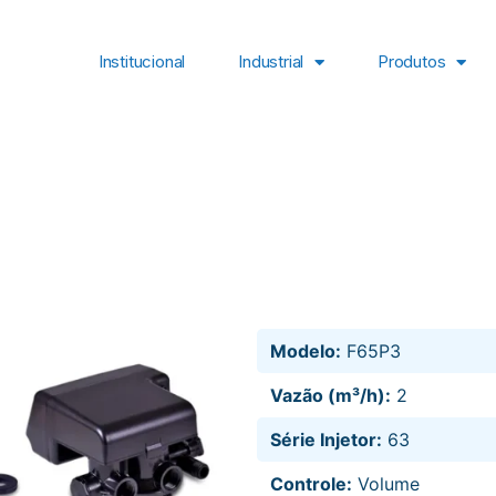
Institucional
Industrial
Produtos
Modelo:
F65P3
Vazão (m³/h):
2
Série Injetor:
63
Controle:
Volume