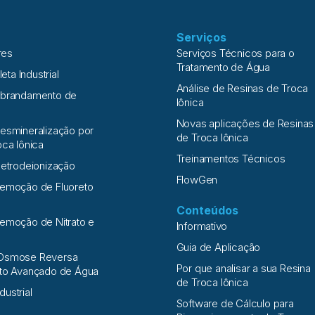
Serviços
res
Serviços Técnicos para o
Tratamento de Água
leta Industrial
Análise de Resinas de Troca
Abrandamento de
Iônica
Novas aplicações de Resinas
esmineralização por
de Troca Iônica
oca Iônica
Treinamentos Técnicos
letrodeionização
FlowGen
Remoção de Fluoreto
Conteúdos
emoção de Nitrato e
Informativo
a
Guia de Aplicação
Osmose Reversa
Por que analisar a sua Resina
nto Avançado de Água
de Troca Iônica
ndustrial
Software de Cálculo para