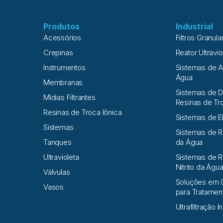
Produtos
Industrial
Acessórios
Filtros Granula
Crepinas
Reator Ultravio
Instrumentos
Sistemas de 
Água
Membranas
Sistemas de D
Mídias Filtrantes
Resinas de Tr
Resinas de Troca Iônica
Sistemas de E
Sistemas
Sistemas de 
Tanques
da Água
Ultravioleta
Sistemas de R
Nitrito da Águ
Válvulas
Soluções em 
Vasos
para Tratame
Ultrafiltração I