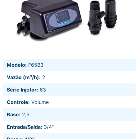
Modelo:
F65B3
Vazão (m³/h):
2
Série Injetor:
63
Controle:
Volume
Base:
2,5"
Entrada/Saída:
3/4"