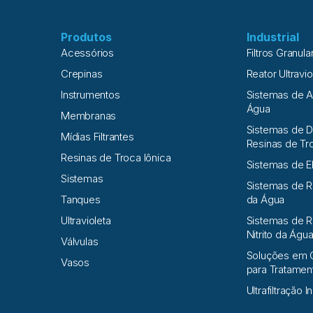
Produtos
Industrial
Acessórios
Filtros Granula
Crepinas
Reator Ultravio
Instrumentos
Sistemas de 
Água
Membranas
Sistemas de D
Mídias Filtrantes
Resinas de Tr
Resinas de Troca Iônica
Sistemas de E
Sistemas
Sistemas de 
Tanques
da Água
Ultravioleta
Sistemas de R
Nitrito da Águ
Válvulas
Soluções em 
Vasos
para Tratame
Ultrafiltração I