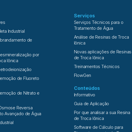
Serviços
res
Serviços Técnicos para o
Tratamento de Água
leta Industrial
Análise de Resinas de Troca
Abrandamento de
Iônica
Novas aplicações de Resinas
esmineralização por
de Troca Iônica
oca Iônica
Treinamentos Técnicos
letrodeionização
FlowGen
Remoção de Fluoreto
Conteúdos
emoção de Nitrato e
Informativo
a
Guia de Aplicação
Osmose Reversa
Por que analisar a sua Resina
nto Avançado de Água
de Troca Iônica
ndustrial
Software de Cálculo para