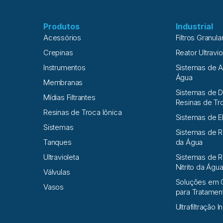
Produtos
Industrial
Acessórios
Filtros Granula
Crepinas
Reator Ultravio
Instrumentos
Sistemas de 
Água
Membranas
Sistemas de D
Mídias Filtrantes
Resinas de Tr
Resinas de Troca Iônica
Sistemas de E
Sistemas
Sistemas de 
Tanques
da Água
Ultravioleta
Sistemas de R
Nitrito da Águ
Válvulas
Soluções em 
Vasos
para Tratame
Ultrafiltração I