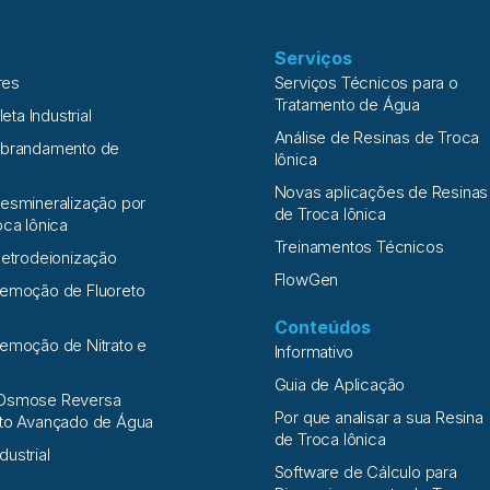
Serviços
res
Serviços Técnicos para o
Tratamento de Água
leta Industrial
Análise de Resinas de Troca
Abrandamento de
Iônica
Novas aplicações de Resinas
esmineralização por
de Troca Iônica
oca Iônica
Treinamentos Técnicos
letrodeionização
FlowGen
Remoção de Fluoreto
Conteúdos
emoção de Nitrato e
Informativo
a
Guia de Aplicação
Osmose Reversa
Por que analisar a sua Resina
nto Avançado de Água
de Troca Iônica
ndustrial
Software de Cálculo para