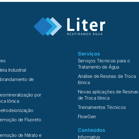
Serviços
res
Serviços Técnicos para o
Tratamento de Água
leta Industrial
Análise de Resinas de Troca
Abrandamento de
Iônica
Novas aplicações de Resinas
esmineralização por
de Troca Iônica
oca Iônica
Treinamentos Técnicos
letrodeionização
FlowGen
Remoção de Fluoreto
Conteúdos
emoção de Nitrato e
Informativo