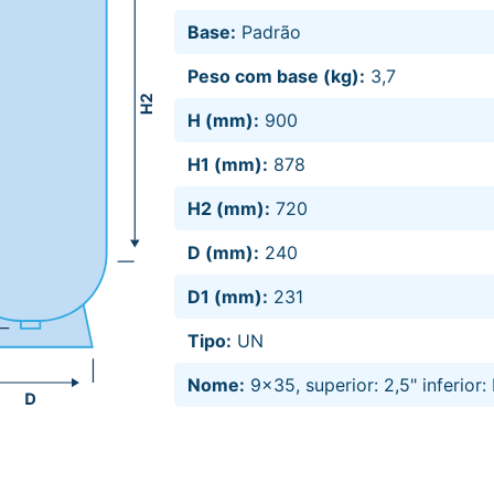
Base:
Padrão
Peso com base (kg):
3,7
H (mm):
900
H1 (mm):
878
H2 (mm):
720
D (mm):
240
D1 (mm):
231
Tipo:
UN
Nome:
9x35, superior: 2,5" inferior