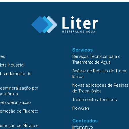
Serviços
res
Serviços Técnicos para o
Tratamento de Água
leta Industrial
Análise de Resinas de Troca
Abrandamento de
Iônica
Novas aplicações de Resinas
esmineralização por
de Troca Iônica
oca Iônica
Treinamentos Técnicos
letrodeionização
FlowGen
Remoção de Fluoreto
Conteúdos
emoção de Nitrato e
Informativo