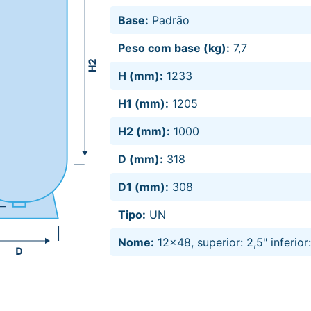
Base:
Padrão
Peso com base (kg):
7,7
H (mm):
1233
H1 (mm):
1205
H2 (mm):
1000
D (mm):
318
D1 (mm):
308
Tipo:
UN
Nome:
12x48, superior: 2,5" inferio