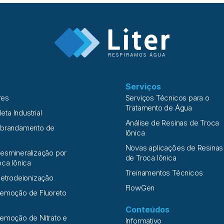
Serviços
res
Serviços Técnicos para o
Tratamento de Água
leta Industrial
Análise de Resinas de Troca
Abrandamento de
Iônica
Novas aplicações de Resinas
esmineralização por
de Troca Iônica
oca Iônica
Treinamentos Técnicos
letrodeionização
FlowGen
Remoção de Fluoreto
Conteúdos
emoção de Nitrato e
Informativo