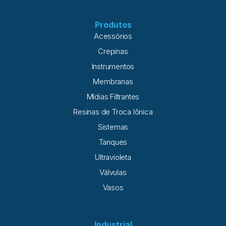
desempenho está relacionada à formação
Produtos
Acessórios
Crepinas
Instrumentos
Membranas
Mídias Filtrantes
Resinas de Troca Iônica
Sistemas
Tanques
Ultravioleta
Válvulas
Vasos
Industrial