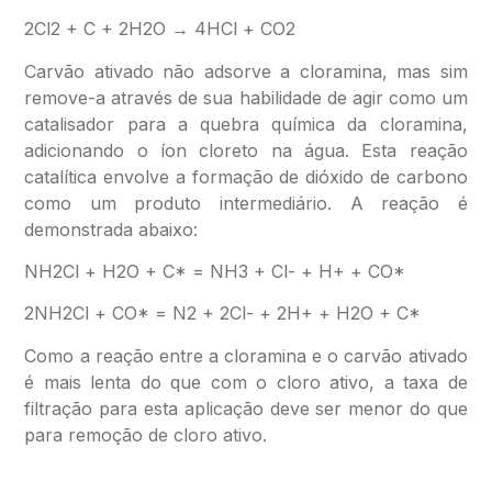
2Cl2 + C + 2H2O → 4HCl + CO2
Carvão ativado não adsorve a cloramina, mas sim
remove-a através de sua habilidade de agir como um
catalisador para a quebra química da cloramina,
adicionando o íon cloreto na água. Esta reação
catalítica envolve a formação de dióxido de carbono
como um produto intermediário. A reação é
demonstrada abaixo:
NH2Cl + H2O + C* = NH3 + Cl- + H+ + CO*
2NH2Cl + CO* = N2 + 2Cl- + 2H+ + H2O + C*
Como a reação entre a cloramina e o carvão ativado
é mais lenta do que com o cloro ativo, a taxa de
filtração para esta aplicação deve ser menor do que
para remoção de cloro ativo.