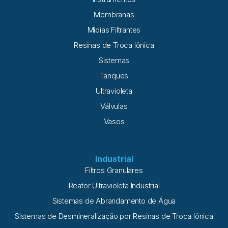
Hipoclorito de Cálcio. Em virtude do cloro ativo contido no
Membranas
composto, este método é capaz de destruir as bactérias
Mídias Filtrantes
Resinas de Troca Iônica
Sistemas
Tanques
Ultravioleta
Válvulas
Vasos
Industrial
Filtros Granulares
Reator Ultravioleta Industrial
Sistemas de Abrandamento de Água
Sistemas de Desmineralização por Resinas de Troca Iônica