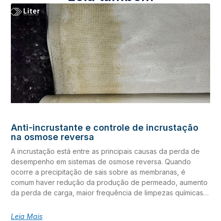
Anti-incrustante e controle de incrustação
na osmose reversa
A incrustação está entre as principais causas da perda de
desempenho em sistemas de osmose reversa. Quando
ocorre a precipitação de sais sobre as membranas, é
comum haver redução da produção de permeado, aumento
da perda de carga, maior frequência de limpezas químicas e
elevação dos custos operacionais. O anti-incrustante em
sistemas de osmose reversa é uma ferramenta fundamental
Leia Mais