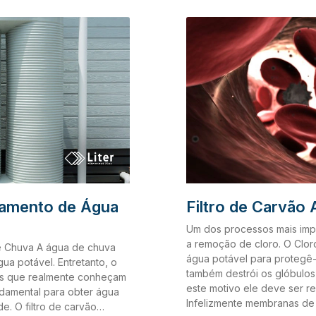
em quatro famílias principai
dióxido de carbono a altas
Normalmente são proveniente
 que bloqueavam os poros
adequado nestas atividade
ação). Aplicações e
natureza, como as listadas 
vado granulado (CAG) é
– Antimônio; – Urânio. 2. M
ca e residual de
provenientes de efluentes mu
elhora o sabor ou reduz a
tratamento adequado nesta
mbém
substâncias na natureza: – 
atamento de Água
Filtro de Carvão 
Um dos processos mais impo
a remoção de cloro. O Cloro
de Chuva A água de chuva
água potável para protegê-
ua potável. Entretanto, o
também destrói os glóbulos
oas que realmente conheçam
este motivo ele deve ser re
ndamental para obter água
Infelizmente membranas de
e. O filtro de carvão