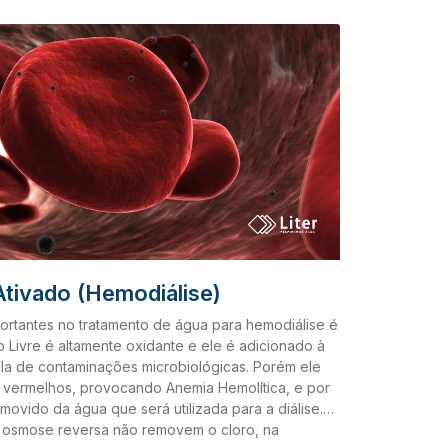
s, sendo elas: 1. Metais e elementos radioativos
s de efluentes industriais. A falta de tratamento
s pode gerar o acúmulo de algumas substâncias na
abaixo: – Chumbo; – Cadmio; – Mercúrio; – Arsênico;
icropoluentes orgânicos Em sua maioria são
nicipais, industriais e agrícolas. A falta de
s atividades pode gerar o acúmulo das seguintes
Pesticidas; – Hidrocarbonetos;
Ativado (Hemodiálise)
rtantes no tratamento de água para hemodiálise é
 Livre é altamente oxidante e ele é adicionado à
la de contaminações microbiológicas. Porém ele
 vermelhos, provocando Anemia Hemolítica, e por
movido da água que será utilizada para a diálise.
 osmose reversa não removem o cloro, na