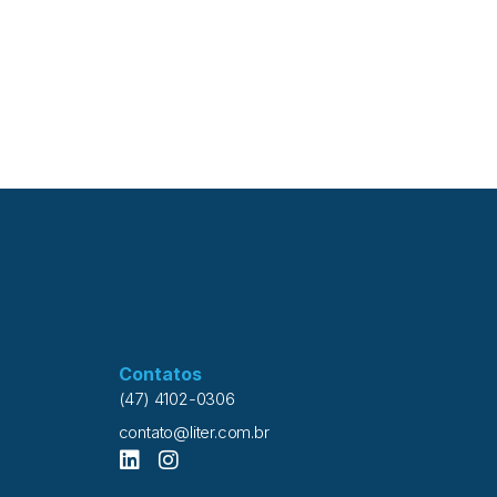
ues químicos e são degradadas ao entrarem em
, o carvão ativado é uma tecnologia amplamente
 de tratamento de água para este fim. Como o
ada capacidade de atrair para si compostos
r o Cloro da água, este acaba sendo um meio
de microrganismos nocivos ao paciente de diálise.
mose reversa seja uma excelente barreira física
nantes, é importante que eles sejam evitados, pois
teiro poderá ser contaminado. Reação Hemolítica
tes de um Hospital de Minas Gerais apresentaram
veis a sintomas de intoxicação por cloro e
Contatos
(47) 4102-0306
contato@liter.com.br