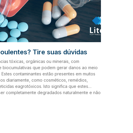
oulentes? Tire suas dúvidas
cias tóxicas, orgânicas ou minerais, com
 e biocumulativas que podem gerar danos ao meio
 Estes contaminantes estão presentes em muitos
os diariamente, como cosméticos, remédios,
eticidas eagrotóxicos. Isto significa que estes
ser completamente degradados naturalmente e não
s do tratamento de efluente e água convencional.
opoluentes através dos efluentes pode gerar
edida que estes se tornam mais concentrados no
e impactos causados por estes contaminantes têm
eais efeitos ainda são desconhecidos. Quais são as
Os micropoluentes são normalmente classificados