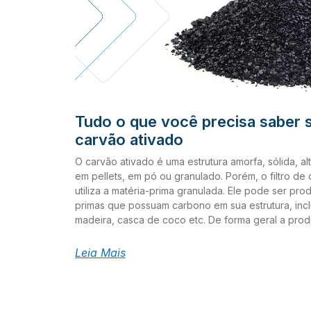
Tudo o que você precisa saber s
carvão ativado
O carvão ativado é uma estrutura amorfa, sólida, 
em pellets, em pó ou granulado. Porém, o filtro de
utiliza a matéria-prima granulada. Ele pode ser pro
primas que possuam carbono em sua estrutura, incl
madeira, casca de coco etc. De forma geral a pro
pode ser dividida em duas fases: a carbonização e
carbonização: inclui a secagem e em seguida o aq
Leia Mais
alguns subprodutos (hidrocarbonetos) presentes na
finalizado quando se atinge 400° C em uma atmosfe
evitando assim a combustão do material. Em seguid
segue para a ativação. Processo de ativação: aqui