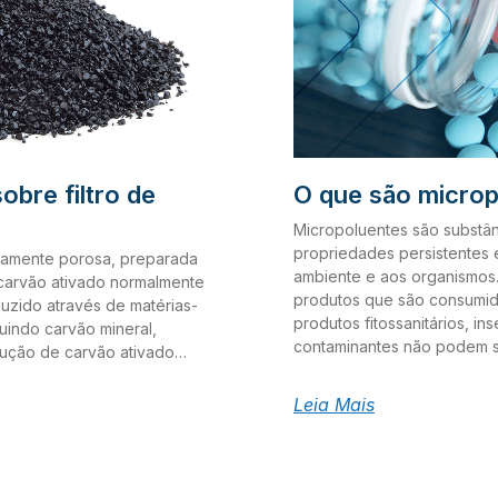
obre filtro de
O que são microp
Micropoluentes são substân
propriedades persistentes
altamente porosa, preparada
ambiente e aos organismos.
 carvão ativado normalmente
produtos que são consumid
duzido através de matérias-
produtos fitossanitários, ins
uindo carvão mineral,
contaminantes não podem 
dução de carvão ativado
podem ser removidos atravé
 a ativação: Processo de
A emissão contínua de micr
uecimento para separar
Leia Mais
danos em longo prazo, à m
 estrutura. O processo é
ambiente. Alguns estudos d
ra livre de oxigênio,
sido realizados, porém os r
a o material carbonizado
fontes de micropoluentes? 
 o carvão é exposto a um