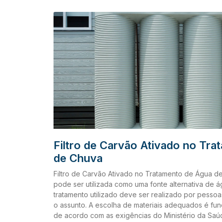
agente oxidante. Normalmente utiliza-se vapor ou 
temperaturas. Este agente remove as substâncias
do carvão (substâncias criadas durante a carboniz
materiais do filtro de carvão ativado O carvão ati
normalmente utilizado para remover matéria orgâni
desinfetantes no tratamento de água. Ele não só m
presença de materiais perigosos à saúde, mas ta
Filtro de Carvão Ativado no Tr
de Chuva
Filtro de Carvão Ativado no Tratamento de Água 
pode ser utilizada como uma fonte alternativa de ág
tratamento utilizado deve ser realizado por pess
o assunto. A escolha de materiais adequados é fu
de acordo com as exigências do Ministério da Saúd