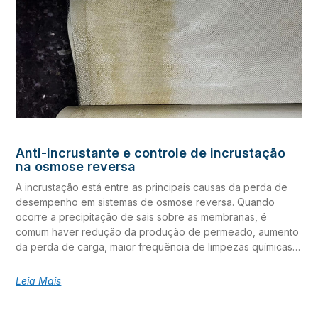
Anti-incrustante e controle de incrustação
na osmose reversa
A incrustação está entre as principais causas da perda de
desempenho em sistemas de osmose reversa. Quando
ocorre a precipitação de sais sobre as membranas, é
comum haver redução da produção de permeado, aumento
da perda de carga, maior frequência de limpezas químicas e
elevação dos custos operacionais. O anti-incrustante em
sistemas de osmose reversa é uma ferramenta fundamental
Leia Mais
para o controle de incrustação, contribuindo para reduzir o
risco de precipitação de sais e manter a estabilidade da