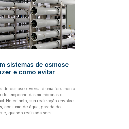
em sistemas de osmose
azer e como evitar
as de osmose reversa é uma ferramenta
r o desempenho das membranas e
nal. No entanto, sua realização envolve
os, consumo de água, parada do
es e, quando realizada sem
equada, pode reduzir a vida útil das
são não deve ser baseada apenas na