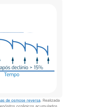
mas de osmose reversa
. Realizada
 depósitos orgânicos acumulados