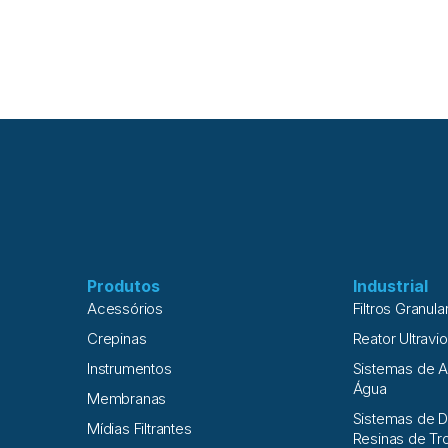
estabilidade da operação. No entant
de uma estratégia integrada, que cons
alimentação, a dosagem correta, o con
contínuo e a recuperação do sistema. N
entender como o anti-incrustante atua, 
eficiência e por que a prevenção da 
operação bem ajustada, e não apenas 
que é incrustação e por que ela costum
arranjo À medida que a água percorre
reversa, a concentração de sais na co
aumenta. Quando esse limite é excedid
precipitação de compostos menos solú
incrustação por carbonato, sulfato e síl
Produtos
Industrial
Acessórios
Filtros Granula
Crepinas
Reator Ultravio
Instrumentos
Sistemas de 
Água
Membranas
Sistemas de D
Mídias Filtrantes
Resinas de Tr