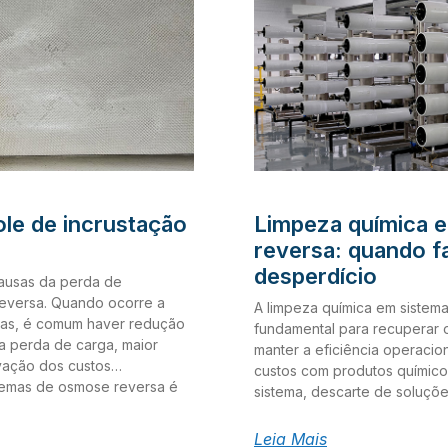
ole de incrustação
Limpeza química 
reversa: quando f
desperdício
 causas da perda de
eversa. Quando ocorre a
A limpeza química em sistem
nas, é comum haver redução
fundamental para recupera
 perda de carga, maior
manter a eficiência operacio
vação dos custos
custos com produtos químic
stemas de osmose reversa é
sistema, descarte de soluçõ
trole de incrustação,
necessidade ou de forma inad
ecipitação de sais e manter a
membranas. Por isso, a deci
Leia Mais