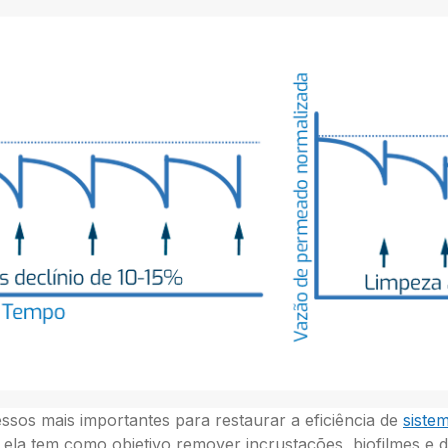
sos mais importantes para restaurar a eficiência de
siste
 ela tem como objetivo remover incrustações, biofilmes e