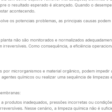
re o resultado esperado é alcançado. Quando o desempen
 estar acontecendo.
olve os potenciais problemas, as principais causas podem 
planta não são monitorados e normalizados adequadamente,
irreversíveis. Como consequência, a eficiência operaciona
s por microrganismos e material orgânico, podem impedir a
r agentes químicos ou realizar uma sequência de limpezas 
 membranas:
 produtos inadequados, pressões incorretas ou condições
rreversíveis. Nesse cenário, a limpeza química não é sufic