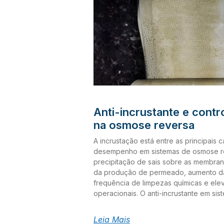
Anti-incrustante e contr
na osmose reversa
A incrustação está entre as principais
desempenho em sistemas de osmose r
precipitação de sais sobre as membra
da produção de permeado, aumento da
frequência de limpezas químicas e ele
operacionais. O anti-incrustante em si
uma ferramenta fundamental para o con
contribuindo para reduzir o risco de pr
Leia Mais