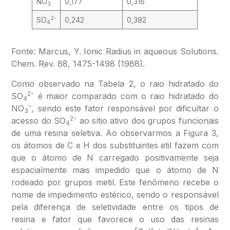
NO
0,177
0,316
3
2-
SO
0,242
0,382
4
Fonte: Marcus, Y. Ionic Radius in aqueous Solutions.
Chem. Rev. 88, 1475-1498 (1988).
Como observado na Tabela 2, o raio hidratado do
2-
SO
é maior comparado com o raio hidratado do
4
–
NO
, sendo este fator responsável por dificultar o
3
2-
acesso do SO
ao sítio ativo dos grupos funcionais
4
de uma resina seletiva. Ao observarmos a Figura 3,
os átomos de C e H dos substituintes etil fazem com
que o átomo de N carregado positivamente seja
espacialmente mais impedido que o átomo de N
rodeado por grupos metil. Este fenômeno recebe o
nome de impedimento estérico, sendo o responsável
pela diferença de seletividade entre os tipos de
resina e fator que favorece o uso das resinas