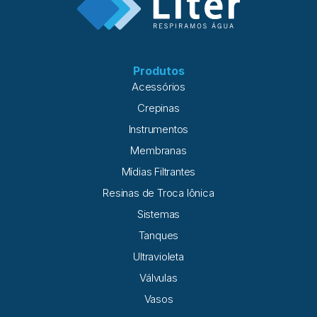
resolve (e o que ela não resolve) A limpeza química em
sistemas de osmose reversa é indicada quando a perda de
desempenho está relacionada à formação
Produtos
Acessórios
Crepinas
Instrumentos
Membranas
Mídias Filtrantes
Resinas de Troca Iônica
Sistemas
Tanques
Ultravioleta
Válvulas
Vasos