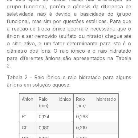
grupo funcional, porém a gênesis da diferença de
seletividade não é devido a basicidade do grupo
funcional, mas sim por questões estéricas. Para que
a reação de troca iônica ocorra é necessário que o
ânion a ser removido (sulfato ou nitrato) chegue até
o sítio ativo, e um fator determinante para isto é o
diâmetro dos íons. O raio iônico e o raio hidratado
para diferentes ânions são apresentados na Tabela
2.
Tabela 2 – Raio iônico e raio hidratado para alguns
ânions em solução aquosa.
Ânion
Raio iônico
Raio hidratado
(nm)
(nm)
–
F
0,124
0,263
–
Cl
0,180
0,319
–