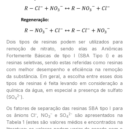
Dois tipos de resinas podem ser utilizados para
remoção de nitrato, sendo elas as Aniônicas
Fortemente Básicas de tipo I (SBA Tipo I) e as
resinas seletivas, sendo estas referidas como resinas
com melhor desempenho e eficiência na remoção
da substância. Em geral, a escolha entre esses dois
tipos de resinas é feita levando em consideração a
química da água, em especial a presença de sulfato
2-
(SO
).
4
Os fatores de separação das resinas SBA tipo I para
–
–
2-
os ânions Cl
, NO
e SO
são apresentados na
3
4
Tabela 1 (estes são valores médios e encontrados na
literatura; os valores podem variar de acordo com o