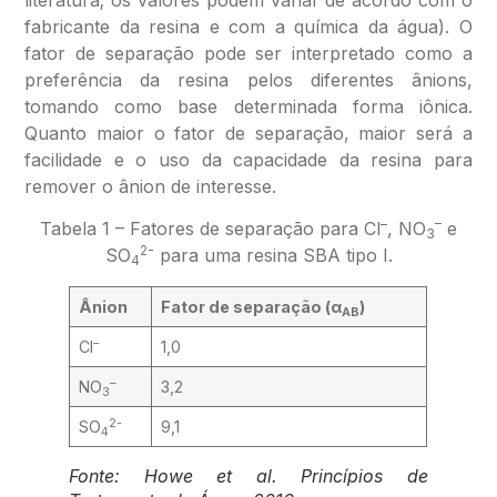
fabricante da resina e com a química da água). O
fator de separação pode ser interpretado como a
preferência da resina pelos diferentes ânions,
tomando como base determinada forma iônica.
Quanto maior o fator de separação, maior será a
facilidade e o uso da capacidade da resina para
remover o ânion de interesse.
–
–
Tabela 1 – Fatores de separação para Cl
, NO
e
3
2-
SO
para uma resina SBA tipo I.
4
Ânion
Fator de separação (α
)
AB
–
Cl
1,0
–
NO
3,2
3
2-
SO
9,1
4
Fonte: Howe
et al
. Princípios de