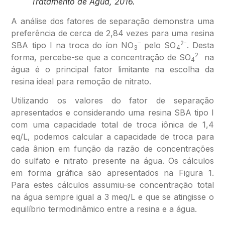
Tratamento de Água, 2016.
A análise dos fatores de separação demonstra uma
preferência de cerca de 2,84 vezes para uma resina
–
2-
SBA tipo I na troca do íon NO
pelo SO
. Desta
3
4
2-
forma, percebe-se que a concentração de SO
na
4
água é o principal fator limitante na escolha da
resina ideal para remoção de nitrato.
Utilizando os valores do fator de separação
apresentados e considerando uma resina SBA tipo I
com uma capacidade total de troca iônica de 1,4
eq/L, podemos calcular a capacidade de troca para
cada ânion em função da razão de concentrações
do sulfato e nitrato presente na água. Os cálculos
em forma gráfica são apresentados na Figura 1.
Para estes cálculos assumiu-se concentração total
na água sempre igual a 3 meq/L e que se atingisse o
equilíbrio termodinâmico entre a resina e a água.