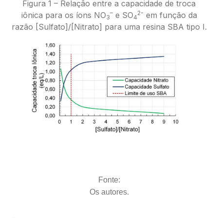
Figura 1 – Relação entre a capacidade de troca
–
2-
iônica para os íons NO
e SO
em função da
3
4
razão [Sulfato]/[Nitrato] para uma resina SBA tipo I.
Fonte:
Os autores.