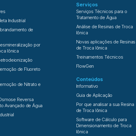
Serviços
res
Serviços Técnicos para o
Tratamento de Água
leta Industrial
Análise de Resinas de Troca
Abrandamento de
Iônica
Novas aplicações de Resinas
esmineralização por
de Troca Iônica
oca Iônica
Treinamentos Técnicos
letrodeionização
FlowGen
Remoção de Fluoreto
Conteúdos
emoção de Nitrato e
Informativo
a
Guia de Aplicação
Osmose Reversa
Por que analisar a sua Resina
nto Avançado de Água
de Troca Iônica
ndustrial
Software de Cálculo para
Dimensionamento de Troca
Iônica