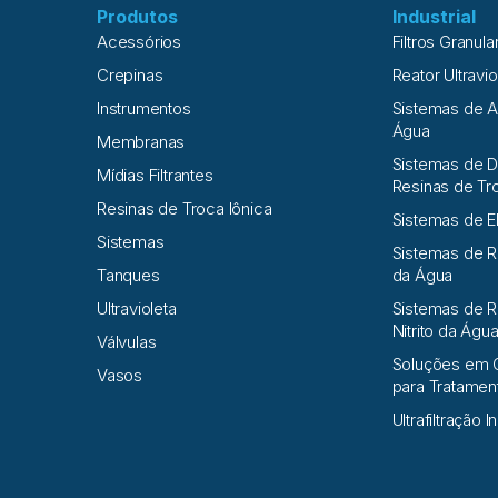
Produtos
Industrial
Acessórios
Filtros Granula
Crepinas
Reator Ultravio
Instrumentos
Sistemas de 
Água
Membranas
Sistemas de D
Mídias Filtrantes
Resinas de Tr
Resinas de Troca Iônica
Sistemas de E
Sistemas
Sistemas de 
Tanques
da Água
Ultravioleta
Sistemas de R
Nitrito da Águ
Válvulas
Soluções em 
Vasos
para Tratame
Ultrafiltração I