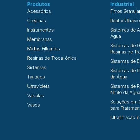
Produtos
Industrial
Acessórios
Filtros Granula
Crepinas
Reator Ultravio
Instrumentos
Sistemas de 
Água
Membranas
Sistemas de D
Mídias Filtrantes
Resinas de Tr
Resinas de Troca Iônica
Sistemas de E
Sistemas
Sistemas de 
Tanques
da Água
Ultravioleta
Sistemas de R
Nitrito da Águ
Válvulas
Soluções em 
Vasos
para Tratame
Ultrafiltração I