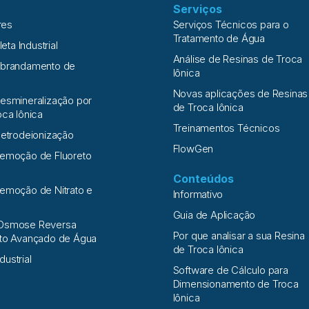
Serviços
res
Serviços Técnicos para o
Tratamento de Água
leta Industrial
Análise de Resinas de Troca
Abrandamento de
Iônica
Novas aplicações de Resinas
esmineralização por
de Troca Iônica
oca Iônica
Treinamentos Técnicos
letrodeionização
FlowGen
Remoção de Fluoreto
Conteúdos
emoção de Nitrato e
Informativo
a
Guia de Aplicação
Osmose Reversa
Por que analisar a sua Resina
nto Avançado de Água
de Troca Iônica
ndustrial
Software de Cálculo para
Dimensionamento de Troca
Iônica