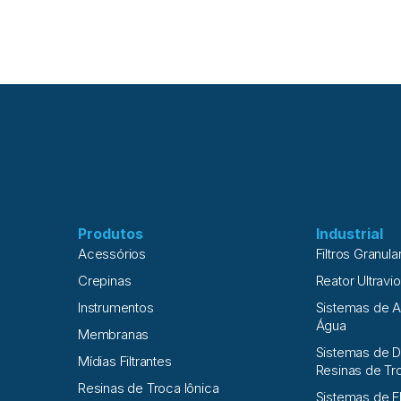
Produtos
Industrial
Acessórios
Filtros Granula
Crepinas
Reator Ultravio
Instrumentos
Sistemas de 
Água
Membranas
Sistemas de D
Mídias Filtrantes
Resinas de Tr
Resinas de Troca Iônica
Sistemas de E