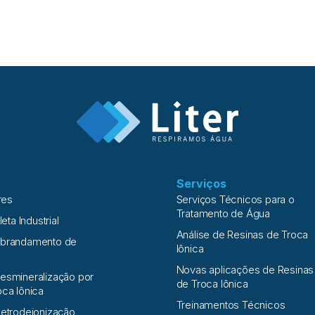
Serviços
res
Serviços Técnicos para o
Tratamento de Água
leta Industrial
Análise de Resinas de Troca
Abrandamento de
Iônica
Novas aplicações de Resinas
esmineralização por
de Troca Iônica
oca Iônica
Treinamentos Técnicos
letrodeionização