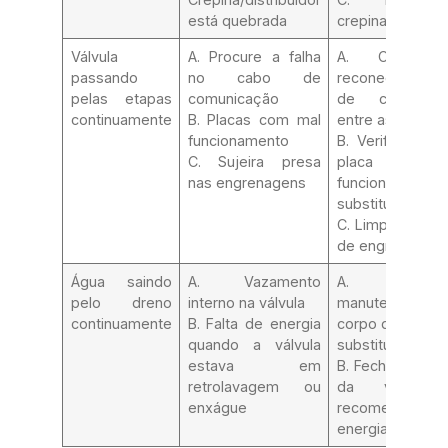
está quebrada
crepina/distribui
Válvula
A. Procure a falha
A. Cheque
passando
no cabo de
reconecte o c
pelas etapas
comunicação
de comunica
continuamente
B. Placas com mal
entre as placas
funcionamento
B. Verifique qu
C. Sujeira presa
placa com 
nas engrenagens
funcionament
substitua.
C. Limpe o sist
de engrenagen
Água saindo
A. Vazamento
A. Faça
pelo dreno
interno na válvula
manutenção
continuamente
B. Falta de energia
corpo da válvul
quando a válvula
substitua.
estava em
B. Feche o by-p
retrolavagem ou
da válvula
enxágue
recomece qua
energia retornar.